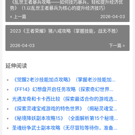
《乱世王者暴兵攻略——如何技巧暴兵，轻松提升经济优
势》（1.以乱世王者暴兵为核心的提升经济技巧）
« 上一篇
2026-04-03
2023《王者荣耀》猪八戒攻略（掌握技能，战无不胜）
2026-04-03
下一篇 »
延伸阅读
《觉醒2老沙技能加点攻略》（掌握老沙技能加点方法，打造强力角色！）
《FF14》幻想盘开启任务攻略（探索奇幻世界，完成挑战任务，体验FF14精彩游戏）
光遇龙骨和卡卡西比较（探索最适合你的游戏选择）
《探索灵魂宝戒游戏的特色世界》（揭秘灵魂宝戒游戏独一无二的特点与乐趣）
《秘境降妖副本攻略15》（全面解析第15个秘境降妖副本，助您顺利通关！）
圣魂纷争武士副本攻略（无尽冒险等待你，准备好迎接挑战吧！）