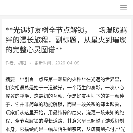
**光遇好友树全节点解锁，一场温暖羁
绊的漫长旅程，副标题，从星火到璀璨
的完整心灵图谱**
作者：
初阳
•
更新时间：2026-04-09
摘要：**引言：点亮第一颗星的火种**在光遇的世界里，
初次相遇总是始于一道微光，一个陌生的身影，一次小心
翼翼的呼唤，这最初的互动，便是好友树埋下的第一颗种
子，它并非简单的功能解锁，而是一段关系的郑重起誓，
玩家们从这里开始，用最纯粹的烛火，浇灌一段未知的旅
程，全节点解锁的漫长道路，其意义早已超越了游戏机制
本身，它描绘的是一幅从陌生到亲密，从疏离到托付,**光