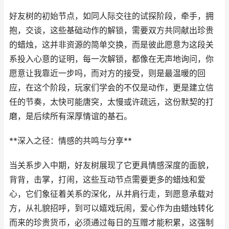
好友树的初始节点，如同人际交往的试探阶段，牵手，拥
抱，交谈，这些基础动作的解锁，需要双方共同献出珍贵
的蜡烛，这并非资源的简单交换，而是彼此愿意为这段关
系投入心意的证明，每一次解锁，都像在无声地询问，你
愿意让我靠近一步吗，而对方的接受，则是最温暖的回
应，在这个阶段，玩家们学会的不仅是动作，更是建立信
任的节奏，太快可能唐突，太慢或许疏远，这份默契的打
磨，是后续所有深厚情谊的基石。
**深入之径：情感的共鸣与分享**
当关系步入中期，好友树展现了它更具情感深度的面貌，
背背，击掌，打闹，这些互动节点需要更多的蜡烛和爱
心，它们象征着关系的深化，从并肩行走，到愿意承载对
方，从礼貌招呼，到可以嬉戏玩闹，爱心作为由蜡烛转化
而来的珍贵货币，必须通过每日的互赠才能积累，这强制