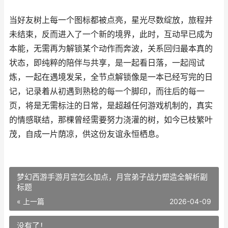
当好友树上每一个图标都被点亮，星光尽数绽放，旅程并
未结束，反而进入了一个新的境界，此时，互动早已成为
本能，无需再为解锁某个动作而奔波，关系回归最本真的
状态，即纯粹的陪伴与共享，是一起看日落，一起闯试
炼，一起在遇境发呆，全节点解锁像是一本已经写完的日
记，记录着从初遇到熟稔的每一个脚印，而往后的每一
页，将是无需标注的日常，是超越任何游戏机制的，真实
的情感联结，那棵曾经需要努力浇灌的树，如今已枝繁叶
茂，自成一片荫凉，供这份友谊永恒栖息。
梦幻西游手游月宫怎么加点，月宫弟子战力塑造全解析副
标题
« 上一篇
2026-04-09
没有了！