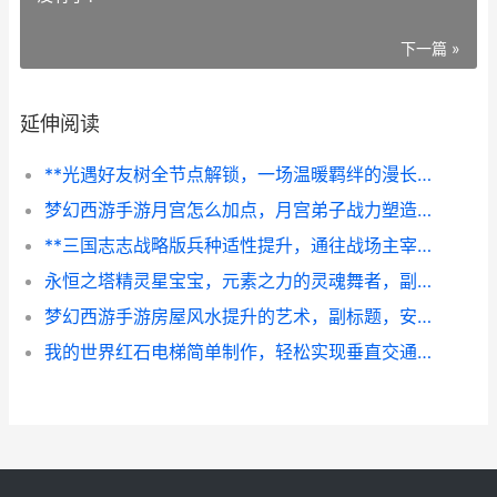
下一篇 »
延伸阅读
**光遇好友树全节点解锁，一场温暖羁绊的漫长旅程，副标题，从星火到璀璨的完整心灵图谱**
梦幻西游手游月宫怎么加点，月宫弟子战力塑造全解析副标题
**三国志志战略版兵种适性提升，通往战场主宰的进阶之路，副标题，精研兵种以定天下大势**
永恒之塔精灵星宝宝，元素之力的灵魂舞者，副标题，精灵使者的战斗艺术与羁绊诗篇
梦幻西游手游房屋风水提升的艺术，副标题，安居乐业的风水奥秘
我的世界红石电梯简单制作，轻松实现垂直交通的副标题