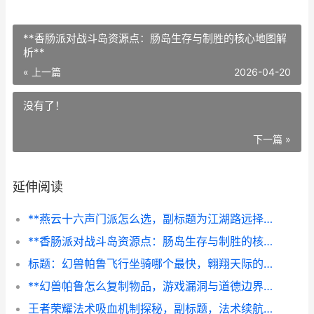
**香肠派对战斗岛资源点：肠岛生存与制胜的核心地图解
析**
« 上一篇
2026-04-20
没有了！
下一篇 »
延伸阅读
**燕云十六声门派怎么选，副标题为江湖路远择门而入**
**香肠派对战斗岛资源点：肠岛生存与制胜的核心地图解析**
标题：幻兽帕鲁飞行坐骑哪个最快，翱翔天际的速度对决
**幻兽帕鲁怎么复制物品，游戏漏洞与道德边界的沉思**
王者荣耀法术吸血机制探秘，副标题，法术续航的博弈艺术