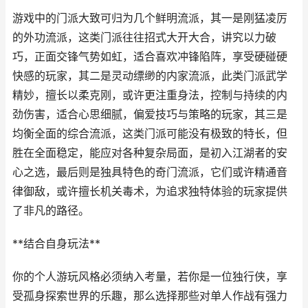
游戏中的门派大致可归为几个鲜明流派，其一是刚猛凌厉
的外功流派，这类门派往往招式大开大合，讲究以力破
巧，正面交锋气势如虹，适合喜欢冲锋陷阵，享受硬碰硬
快感的玩家，其二是灵动缥缈的内家流派，此类门派武学
精妙，擅长以柔克刚，或许更注重身法，控制与持续的内
劲伤害，适合心思细腻，偏爱技巧与策略的玩家，其三是
均衡全面的综合流派，这类门派可能没有极致的特长，但
胜在全面稳定，能应对各种复杂局面，是初入江湖者的安
心之选，最后则是独具特色的奇门流派，它们或许精通音
律御敌，或许擅长机关毒术，为追求独特体验的玩家提供
了非凡的路径。
**结合自身玩法**
你的个人游玩风格必须纳入考量，若你是一位独行侠，享
受孤身探索世界的乐趣，那么选择那些对单人作战有强力