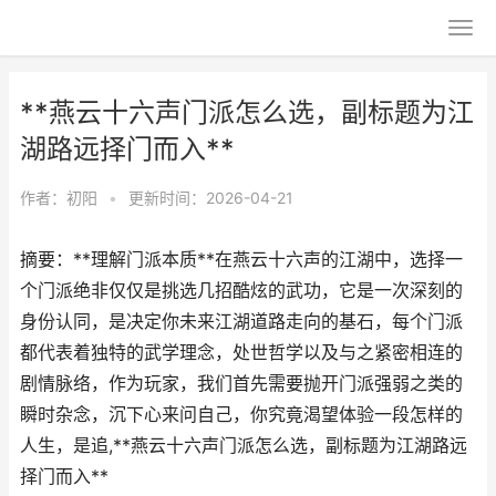
**燕云十六声门派怎么选，副标题为江
湖路远择门而入**
作者：
初阳
•
更新时间：2026-04-21
摘要：**理解门派本质**在燕云十六声的江湖中，选择一
个门派绝非仅仅是挑选几招酷炫的武功，它是一次深刻的
身份认同，是决定你未来江湖道路走向的基石，每个门派
都代表着独特的武学理念，处世哲学以及与之紧密相连的
剧情脉络，作为玩家，我们首先需要抛开门派强弱之类的
瞬时杂念，沉下心来问自己，你究竟渴望体验一段怎样的
人生，是追,**燕云十六声门派怎么选，副标题为江湖路远
择门而入**