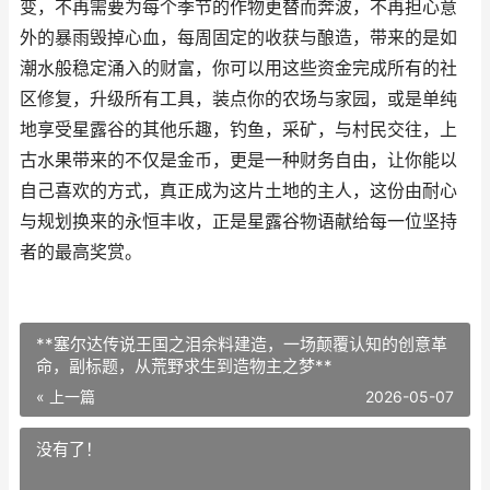
变，不再需要为每个季节的作物更替而奔波，不再担心意
外的暴雨毁掉心血，每周固定的收获与酿造，带来的是如
潮水般稳定涌入的财富，你可以用这些资金完成所有的社
区修复，升级所有工具，装点你的农场与家园，或是单纯
地享受星露谷的其他乐趣，钓鱼，采矿，与村民交往，上
古水果带来的不仅是金币，更是一种财务自由，让你能以
自己喜欢的方式，真正成为这片土地的主人，这份由耐心
与规划换来的永恒丰收，正是星露谷物语献给每一位坚持
者的最高奖赏。
**塞尔达传说王国之泪余料建造，一场颠覆认知的创意革
命，副标题，从荒野求生到造物主之梦**
« 上一篇
2026-05-07
没有了！