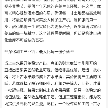
视外界季节，提供全年无休的完美生长环境，在这里，你
可以精心规划洒水器的布局，确保每一寸土地都被高效利
用，将最初珍贵的果实投入种子生产机，是扩张的第一
步，耐心地将一个果实转化为更多种子，逐步填满温室和
姜岛的每一块耕地，这个过程需要时间，但却是构建自动
化金库不可或缺的基石。
**深化加工产业链，最大化每一份价值**
当上古水果开始稳定产出，真正的财富魔法才刚刚开始，
直接出售果实固然收益可观，但绝非最优解，建造一批小
桶，将上古水果酿造成上古水果酒，其价值将产生质的飞
跃，若你选择了酿酒师职业，利润更是惊人，此外，建造
一批罐头瓶，将果实制成上古水果果酱，是另一条稳定的
增值途径，虽然收益略低于酒，但加工速度更快，能为农
场提供多元化的现金流，记住，一个经过深加工的上古水