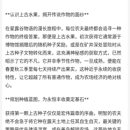
**认识上古水果，揭开传说作物的面纱**
在星露谷物语的漫长旅程中，每位农夫最终都会追寻一种
作物的终极答案，那便是上古水果，初次获得它通常源于
博物馆捐赠后的随机种子奖励，或是在矿井深处冒险时从
上古种子文物转化而来，这充满神秘感的获取方式，已然
昭示了它的不凡，它并非季节性作物，一旦成熟，便能在
春夏秋三季里每七天持续产出果实，这种近乎永续的收获
特性，让它超越了所有普通作物，成为农场经济的绝对核
心。
**规划种植蓝图，为永恒丰收奠定基石**
获得第一颗上古种子仅仅是宏伟篇章的序曲，明智的农夫
绝不会急于将它种在露天土地上任其自生自灭，最关键的
策略是优先建造温室，或在姜岛解锁农场，这两处地方无