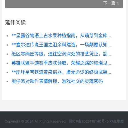
下一篇 »
延伸阅读
**星露谷物语上古水果种植指南，从萌芽到金库的永恒丰收**
**塞尔达传说王国之泪余料建造，一场颠覆认知的创意革命，副标题，从荒野求生到造物主之梦**
绝区零绳匠等级，通往空洞深处的技艺凭证，副标题，一份资深玩家的深度剖析与漫谈
英雄联盟手游赛季皮肤领取，荣耀之路的璀璨见证
**崩坏星穹铁道黄泉遗器，虚无命途的终极武装**
蛋仔派对动作表情解锁，游戏社交的灵魂密码
Copyright © 2024 All Rights Reserved.
冀ICP备2025118140号-5
XML地图