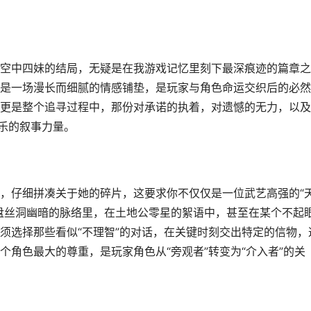
空中四妹的结局，无疑是在我游戏记忆里刻下最深痕迹的篇章之
是一场漫长而细腻的情感铺垫，是玩家与角色命运交织后的必然
更是整个追寻过程中，那份对承诺的执着，对遗憾的无力，以及
娱乐的叙事力量。
，仔细拼凑关于她的碎片，这要求你不仅仅是一位武艺高强的“
盘丝洞幽暗的脉络里，在土地公零星的絮语中，甚至在某个不起
须选择那些看似“不理智”的对话，在关键时刻交出特定的信物，
角色最大的尊重，是玩家角色从“旁观者”转变为“介入者”的关