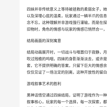
四妹并非传统意义上等待被拯救的柔弱女子，她
以及深埋心底的温柔，玩家通过一鳞半爪的信息
念不忘，这种理解并非游戏强行灌输，而是在探
旧物时，角色的情感与玩家的情感已悄然合一，
结局画面的深刻寓意
结局动画展开时，一切战斗与喧嚣归于寂静，月
吹过残檐的呜咽，四妹的身影渐渐淡去，或许是
套，它不提供明确的答案，只留下巨大的情感余
仅仅见证了一场注定的别离，这种开放性的留白
游戏叙事艺术的胜利
黑神话悟空通过四妹结局，证明了游戏作为一种
叙事核心，玩家的每一个选择，每一次探索，都