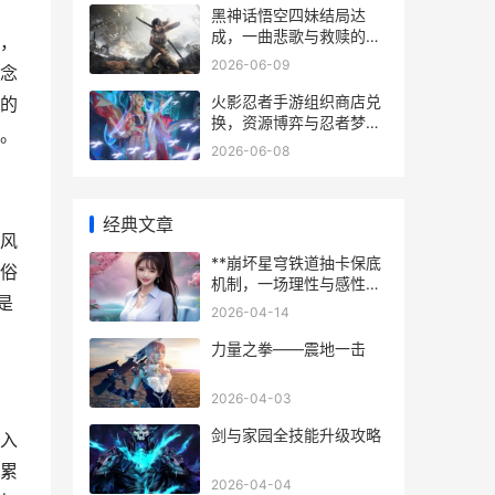
黑神话悟空四妹结局达
成，一曲悲歌与救赎的旅
，
程
2026-06-09
念
火影忍者手游组织商店兑
的
换，资源博弈与忍者梦想
。
的副标题
2026-06-08
经典文章
风
**崩坏星穹铁道抽卡保底
俗
机制，一场理性与感性的
是
星间博弈**
2026-04-14
力量之拳——震地一击
2026-04-03
剑与家园全技能升级攻略
入
累
2026-04-04