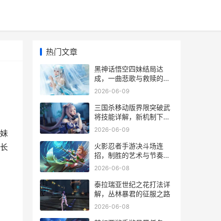
热门文章
黑神话悟空四妹结局达
成，一曲悲歌与救赎的旅
程
2026-06-09
三国杀移动版界限突破武
将技能详解，新机制下的
策略博弈
2026-06-09
妹
火影忍者手游决斗场连
长
招，制胜的艺术与节奏掌
控
2026-06-08
泰拉瑞亚世纪之花打法详
解，丛林暴君的征服之路
2026-06-08