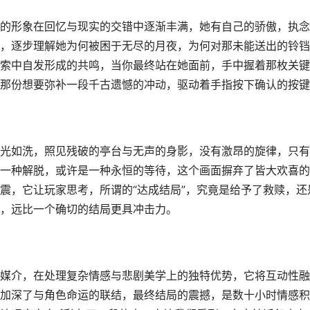
的形象在回忆与现实的交错中逐渐丰满，她有自己的骄傲，执念
，逐步理解她为何被困于无尽的月夜，为何对那未能送出的铃铛
索中自发形成的共鸣，当你最终站在她面前，手中握着那枚关键
那份想要弥补一段千古遗憾的冲动，驱动着手指按下确认的按键
光如洗，照见残破的亭台与无声的身影，没有激昂的旋律，只有
一种解脱，或许是一种永恒的等待，这个画面摒弃了皆大欢喜的
震，它让玩家思考，所谓的“达成结局”，究竟是给予了救赎，还
，远比一个确切的结局更具冲击力。
媒介，在处理复杂情感与悲剧美学上的独特优势，它将互动性融
加深了与角色命运的联结，最终结局的震撼，是数十小时情感积