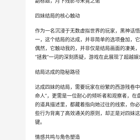
副标题，月下残影与未竟之诺
四妹结局的核心触动
作为一名沉浸于无数虚拟世界的玩家，黑神话悟
一，这个结局的达成，并非简单的选项叠加，它
偶然，它触动我的，并非仅是结局画面的凄美，
“拯救”一词的深刻质疑，游戏在此展现了超越
结局达成的隐秘路径
达成四妹的结局，需要玩家在纷繁的西游残卷中
命人”，更需是一位耐心的倾听者和观察者，在
的道具描述里，都藏着指向她过往的线索，你必
些行为背离了高效通关的原则，却正是对四妹这个
键。
情感共鸣与角色塑造