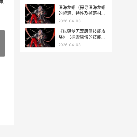
电
深海龙蜥（探寻深海龙蜥
的起源、特性及掉落材
料）
2026-04-03
《以毁梦无双唐僧技能攻
略》（探索唐僧的技能组
合，解锁最强输出！）
2026-04-03
»