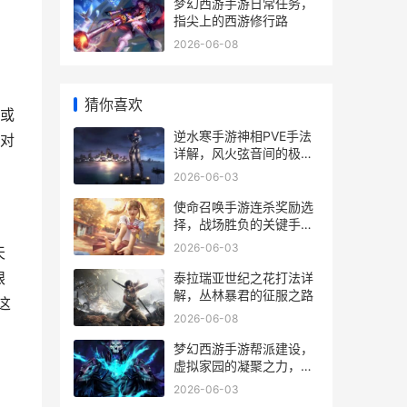
梦幻西游手游日常任务，
指尖上的西游修行路
2026-06-08
猜你喜欢
或
逆水寒手游神相PVE手法
对
详解，风火弦音间的极致
输出艺术
2026-06-03
使命召唤手游连杀奖励选
择，战场胜负的关键手，
副标题，资深玩家的战术
2026-06-03
天
抉择与心得
眼
泰拉瑞亚世纪之花打法详
解，丛林暴君的征服之路
这
2026-06-08
梦幻西游手游帮派建设，
虚拟家园的凝聚之力，副
标题，从散沙到磐石的集
2026-06-03
体征程