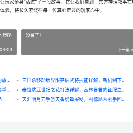
让玩家亲身“活过”了一段故事，它让我们看到，东方神话叙事在
体验，将长久萦绕在每一位真心走过的玩家心中。
的策略
没有了！
06-09
下一篇 
黑神话悟空四妹结局达成，一曲悲歌与救赎的旅程
三国杀移动版界限突破武将技能详解，新机制下的策略博弈
火影忍者手游决斗场连招，制胜的艺术与节奏掌控
泰拉瑞亚世纪之花打法详解，丛林暴君的征服之路
路
天涯明月刀手游天香奶量探秘，副标题为素手回春论治疗之道