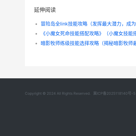
延伸阅读
Copyright © 2024 All Rights Reserved.
冀ICP备2025118140号-5