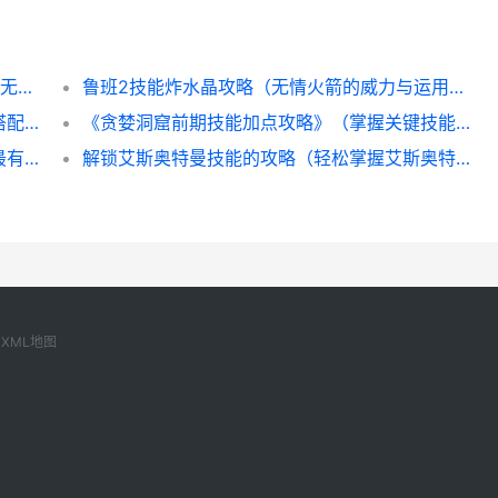
冒险岛全link技能攻略（发挥最大潜力，成为无敌冒险家！）
鲁班2技能炸水晶攻略（无情火箭的威力与运用技巧）
《小魔女死命技能搭配攻略》（小魔女技能搭配攻略，让你成为致胜利器！）
《贪婪洞窟前期技能加点攻略》（掌握关键技能，轻松闯关无压力）
暗影牧师练级技能选择攻略（揭秘暗影牧师最有效的练级技能，让你轻松升级！）
解锁艾斯奥特曼技能的攻略（轻松掌握艾斯奥特曼技能的秘诀）
XML地图