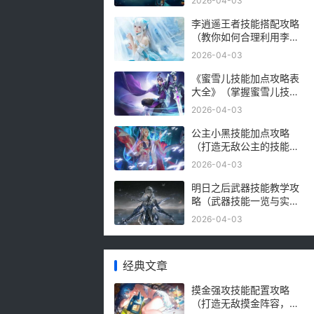
2026-04-03
李逍遥王者技能搭配攻略
（教你如何合理利用李逍
遥的技能进行战斗）
2026-04-03
《蜜雪儿技能加点攻略表
大全》（掌握蜜雪儿技能
加点，玩转游戏关键）
2026-04-03
公主小黑技能加点攻略
（打造无敌公主的技能加
点秘籍，助你征服王
2026-04-03
国！）
明日之后武器技能教学攻
略（武器技能一览与实战
训练，游戏中的必备利
2026-04-03
器）
经典文章
摸金强攻技能配置攻略
（打造无敌摸金阵容，攻