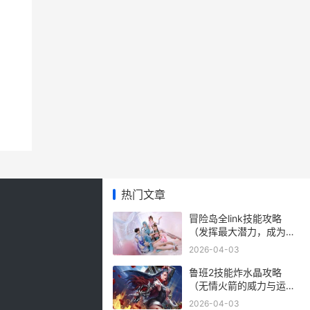
热门文章
冒险岛全link技能攻略
（发挥最大潜力，成为无
敌冒险家！）
2026-04-03
鲁班2技能炸水晶攻略
（无情火箭的威力与运用
技巧）
2026-04-03