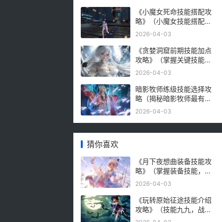
《小魔女死命技能搭配攻
略》（小魔女技能搭配攻
略，让你成为致胜利
2026-04-03
器！）
《贪婪洞窟前期技能加点
攻略》（掌握关键技能，
轻松闯关无压力）
2026-04-03
暗影牧师练级技能选择攻
略（揭秘暗影牧师最有效
的练级技能，让你轻松升
2026-04-03
级！）
猜你喜欢
《月下夜想曲装备技能攻
略》（掌握装备技能，成
为强大的战士）
2026-04-03
《玩转原始征途技能介绍
攻略》（技能九九，战无
不胜！（）