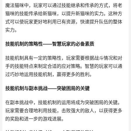
魔法猫咪中，玩家可以通过技能继承和传承的方式，将老
猫咪的技能传承给新猫咪，以提升新猫咪的实力。这种方
式可以使玩家更好地利用已有资源，快速提升队伍的整体
实力。
技能机制的策略性——智慧玩家的必备素质
技能机制具有一定的策略性，玩家需要根据战斗情况和对
手的技能特点来制定合适的应对策略。智慧的玩家可以通
过巧妙地运用技能机制，赢得更多的胜利。
技能机制与副本挑战——突破困局的关键
在副本挑战中，技能机制的运用将成为突破困局的关键。
玩家需要合理地利用技能，击败强大的敌人，以获得更多
的奖励和进一步的游戏进展。