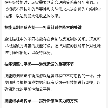
在升级技能时，玩家需要制定合理的策略来分配资源。可
以根据不同技能的重要性和实际需求来决定优先升级哪些
技能，以达到最大化收益的效果。
技能克制与反克制——打造针对性阵容的关键
魔法猫咪中的不同技能存在克制与反克制的关系。玩家可
以根据敌方阵容的技能特点，选择对应的技能来针对性地
进行阵容搭配，以获得优势。
技能调整与平衡——游戏运营的重要环节
技能的调整与平衡是游戏运营过程中不可忽视的一环。开
发团队会根据游戏数据和玩家反馈来对技能进行调整，以
确保游戏的平衡性和公平性。
技能继承与传承——提升新猫咪实力的方式