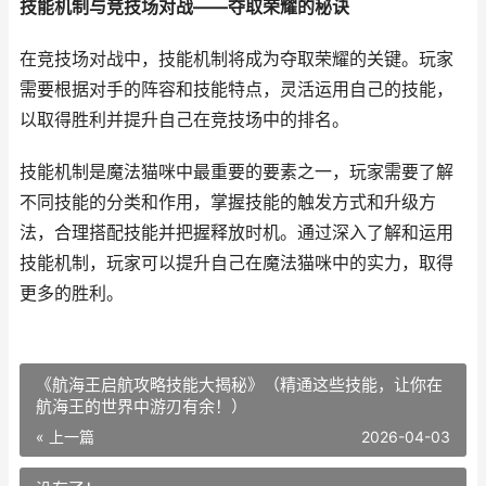
技能机制与竞技场对战——夺取荣耀的秘诀
在竞技场对战中，技能机制将成为夺取荣耀的关键。玩家
需要根据对手的阵容和技能特点，灵活运用自己的技能，
以取得胜利并提升自己在竞技场中的排名。
技能机制是魔法猫咪中最重要的要素之一，玩家需要了解
不同技能的分类和作用，掌握技能的触发方式和升级方
法，合理搭配技能并把握释放时机。通过深入了解和运用
技能机制，玩家可以提升自己在魔法猫咪中的实力，取得
更多的胜利。
《航海王启航攻略技能大揭秘》（精通这些技能，让你在
航海王的世界中游刃有余！）
« 上一篇
2026-04-03