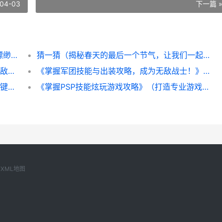
04-03
下一篇 
与宫羽衣并肩作战，共创九州辉煌！（九州缥缈录中的美女军师，带领我们踏上征程！）
猜一猜（揭秘春天的最后一个节气，让我们一起来猜猜看！）
地牢猎手5攻略（打造最强草系角色，享受无敌体验）
《掌握军团技能与出装攻略，成为无敌战士！》（打造最强战力，畅享游戏快感，）
《文明6》新手必看六大技巧（成为高手的关键，让你在游戏中轻松取得胜利！）
《掌握PSP技能炫玩游戏攻略》（打造专业游戏攻略享受游戏乐趣）
XML地图