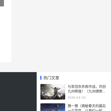
»
热门文章
与宫羽衣并肩作战，共创
九州辉煌！（九州缥缈录
中的美女军师，带领我们
2026-04-03
踏上征程！）
猜一猜（揭秘春天的最后
一个节气，让我们一起来