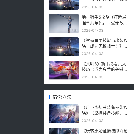
猜猜看！）
2026-04-03
地牢猎手5攻略（打造最
强草系角色，享受无敌体
验）
2026-04-03
《掌握军团技能与出装攻
略，成为无敌战士！》
（打造最强战力，畅享游
2026-04-03
戏快感，）
《文明6》新手必看六大
技巧（成为高手的关键，
让你在游戏中轻松取得胜
2026-04-03
利！）
猜你喜欢
《月下夜想曲装备技能攻
略》（掌握装备技能，成
为强大的战士）
2026-04-03
《玩转原始征途技能介绍