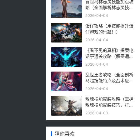
冒险岛林志灵技能加点攻
略（全面解析林志灵技能
加点技巧，帮助你更好地
2026-04-04
玩转冒险岛）
蛋仔攻略（用技能提升蛋
仔游戏的乐趣！）
2026-04-04
《看不见的真相》探案电
话亭通关攻略（解密通关
秘籍，一探真相）
2026-04-04
乱世王者攻略（全面剖析
马超技能特点及战术应
用，助你在乱世中稳定胜
2026-04-04
利！）
散魂技能配装攻略（掌握
散魂技能配装技巧，打造
无敌阵容）
2026-04-03
猜你喜欢