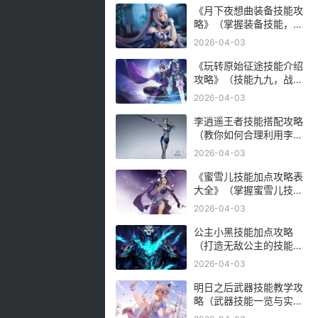
《月下夜想曲装备技能攻
略》（掌握装备技能，成
为强大的战士）
2026-04-03
《玩转原始征途技能介绍
攻略》（技能九九，战无
不胜！（）
2026-04-03
李逍遥王者技能搭配攻略
（教你如何合理利用李逍
遥的技能进行战斗）
2026-04-03
《蜜雪儿技能加点攻略表
大全》（掌握蜜雪儿技能
加点，玩转游戏关键）
2026-04-03
公主小黑技能加点攻略
（打造无敌公主的技能加
点秘籍，助你征服王
2026-04-03
国！）
明日之后武器技能教学攻
略（武器技能一览与实战
训练，游戏中的必备利