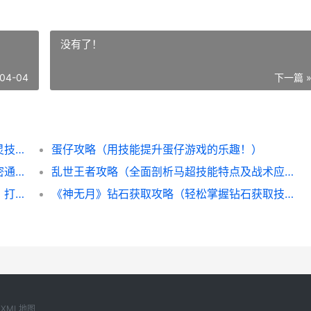
没有了！
04-04
下一篇 
冒险岛林志灵技能加点攻略（全面解析林志灵技能加点技巧，帮助你更好地玩转冒险岛）
蛋仔攻略（用技能提升蛋仔游戏的乐趣！）
《看不见的真相》探案电话亭通关攻略（解密通关秘籍，一探真相）
乱世王者攻略（全面剖析马超技能特点及战术应用，助你在乱世中稳定胜利！）
散魂技能配装攻略（掌握散魂技能配装技巧，打造无敌阵容）
《神无月》钻石获取攻略（轻松掌握钻石获取技巧，提升游戏实力）
XML地图