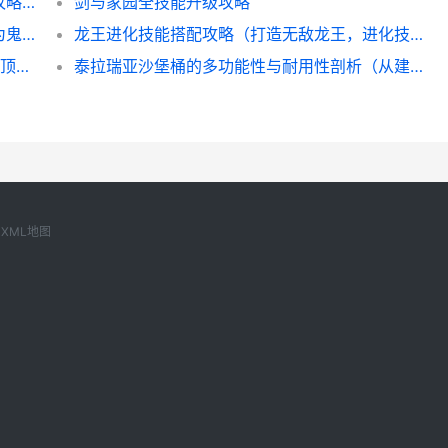
霸世英雄攻略（成为霸世英雄的关键技能和攻略，让你无敌于战场）
剑与家园全技能升级攻略
鬼道门派技能搭配攻略（掌握关键技巧，成为鬼道大师！）
龙王进化技能搭配攻略（打造无敌龙王，进化技能最佳组合方案）
剑3技能升级攻略（掌握技能升级秘籍，成为顶级剑3玩家！）
泰拉瑞亚沙堡桶的多功能性与耐用性剖析（从建筑到储存，一桶在手，沙堡天下任你行）
XML地图