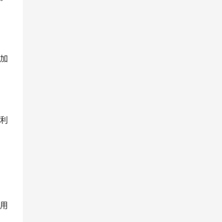
加
利
用