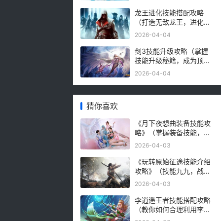
龙王进化技能搭配攻略
（打造无敌龙王，进化技
能最佳组合方案）
2026-04-04
剑3技能升级攻略（掌握
技能升级秘籍，成为顶级
剑3玩家！）
2026-04-04
猜你喜欢
《月下夜想曲装备技能攻
略》（掌握装备技能，成
为强大的战士）
2026-04-03
《玩转原始征途技能介绍
攻略》（技能九九，战无
不胜！（）
2026-04-03
李逍遥王者技能搭配攻略
（教你如何合理利用李逍
遥的技能进行战斗）