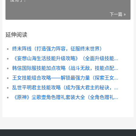
下一篇 »
延伸阅读
终末阵线（打造强力阵容，征服终末世界）
《妄想山海生活技能升级攻略》（全面升级技能，轻松掌控山海生活！）
韩信国际服技能加点攻略（战斗无敌，技能点配得精准）
王女技能组合攻略——解锁最强力量（探索王女技能的搭配，打造无敌战斗力）
乱世平明君主技能攻略（成为强大君主的秘诀，掌握关键技能！）
《原神》尘歌壶角色赠礼套装大全（全角色赠礼套装材料查询表）