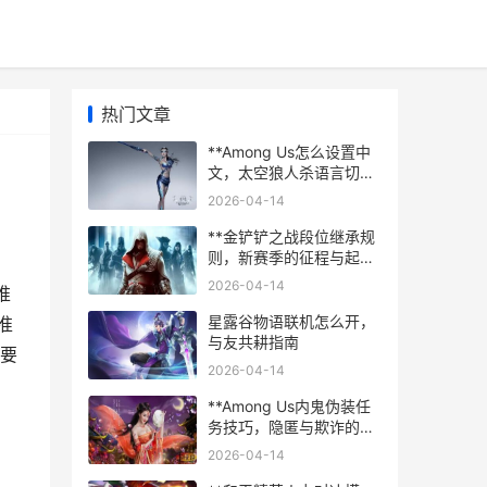
热门文章
**Among Us怎么设置中
文，太空狼人杀语言切换
全攻略**
2026-04-14
**金铲铲之战段位继承规
则，新赛季的征程与起点
**
2026-04-14
推
星露谷物语联机怎么开，
准
与友共耕指南
要
2026-04-14
**Among Us内鬼伪装任
务技巧，隐匿与欺诈的艺
术**
2026-04-14