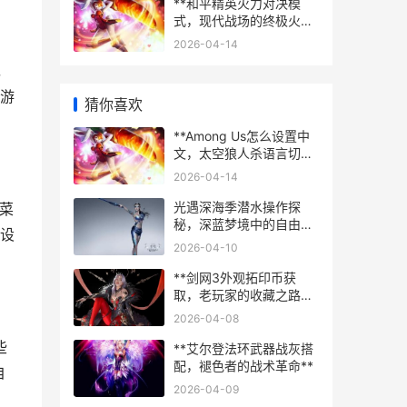
**和平精英火力对决模
式，现代战场的终极火力
交响曲**
2026-04-14
，
游
猜你喜欢
**Among Us怎么设置中
文，太空狼人杀语言切换
全攻略**
2026-04-14
光遇深海季潜水操作探
菜
秘，深蓝梦境中的自由诗
设
篇
2026-04-10
**剑网3外观拓印币获
取，老玩家的收藏之路，
副标题，积累与规划的艺
2026-04-08
术**
些
**艾尔登法环武器战灰搭
配，褪色者的战术革命**
自
2026-04-09