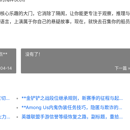
核心乐趣的大门，它消除了隔阂，让你能更专注于观察，推理与
语言，上演属于你自己的悬疑故事，现在，就快去召集你的船员
**
没有了！
-04-14
下一篇 
**Among Us怎么设置中文，太空狼人杀语言切换全攻略**
**金铲铲之战段位继承规则，新赛季的征程与起点**
**Among Us内鬼伪装任务技巧，隐匿与欺诈的艺术**
**和平精英火力对决模式，现代战场的终极火力交响曲**
英雄联盟手游信誉等级恢复之路，副标题，重拾荣耀的征程