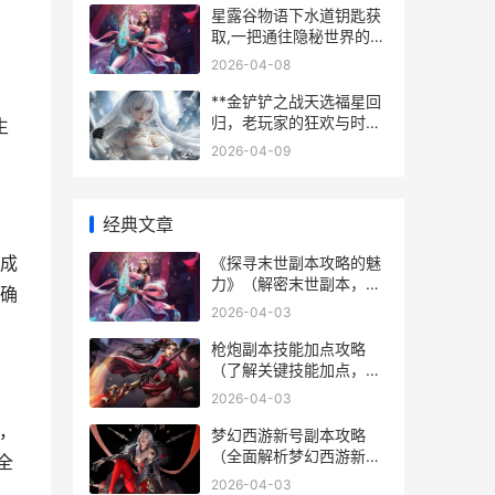
星露谷物语下水道钥匙获
取,一把通往隐秘世界的钥
匙
2026-04-08
，
**金铲铲之战天选福星回
归，老玩家的狂欢与时代
生
之思**
2026-04-09
经典文章
成
《探寻末世副本攻略的魅
力》（解密末世副本，畅
确
享游戏乐趣）
2026-04-03
枪炮副本技能加点攻略
（了解关键技能加点，升
级攻略助你战胜一切敌
2026-04-03
人）
，
梦幻西游新号副本攻略
（全面解析梦幻西游新号
全
副本的技巧和策略）
2026-04-03