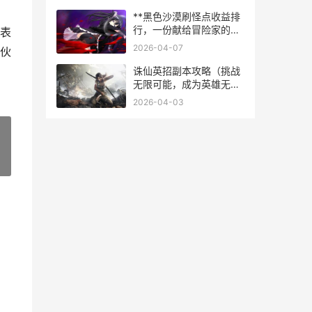
**黑色沙漠刷怪点收益排
行，一份献给冒险家的实
表
战指南**
2026-04-07
伙
诛仙英招副本攻略（挑战
无限可能，成为英雄无敌
者）
2026-04-03
»