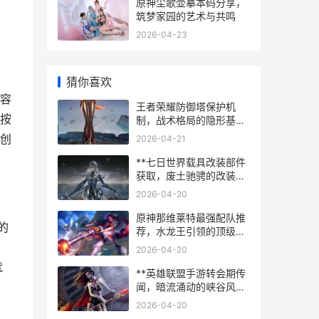
原神尘歌壶摹本码分享，
筑梦家园的艺术与共鸣
2026-04-23
猜你喜欢
容
王者荣耀防御塔保护机
按
制，战术格局的隐形基
石，副标题，前期对线的
创
2026-04-21
博弈与秩序之源
**七日世界载具改装部件
获取，废土驰骋的改装之
道，副标题，从零件到钢
2026-04-20
铁巨兽的征程**
原神那维莱特最强配队推
的
荐，水龙王引领的顶级阵
容解析
2026-04-20
就
**英雄联盟手游转会期传
闻，暗流涌动的峡谷风云
**
2026-04-20