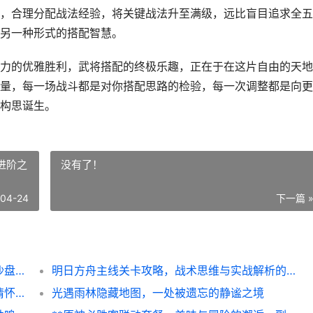
，合理分配战法经验，将关键战法升至满级，远比盲目追求全五
另一种形式的搭配智慧。
力的优雅胜利，武将搭配的终极乐趣，正在于在这片自由的天地
量，每一场战斗都是对你搭配思路的检验，每一次调整都是向更
构思诞生。
进阶之
没有了！
-04-24
下一篇 
**率土之滨武将搭配的艺术，谋略与力量的沙盘交响，副标题，资深玩家的阵容构建心法**
明日方舟主线关卡攻略，战术思维与实战解析的进阶之路
标题：三国杀移动版皮肤获取之道，策略与情怀的交织
光遇雨林隐藏地图，一处被遗忘的静谧之境