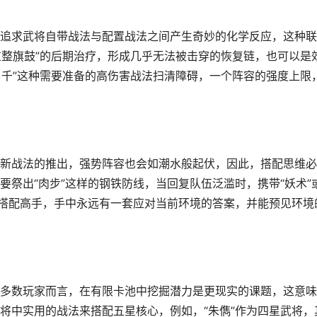
追求武将自带战法与配置战法之间产生奇妙的化学反应，这种联
重整旗鼓”的后期治疗，形成几乎无法被击穿的恢复链，也可以是
当千”这种需要准备的高伤害战法扫清障碍，一个阵容的强度上限
新战法的推出，强势阵容也会如潮水般起伏，因此，搭配思维必
祭出“肉步”这样的钢铁防线，当回复队伍泛滥时，携带“妖术”
的搭配高手，手中永远有一套应对当前环境的答案，并能预见环境
多数玩家而言，在有限卡池中挖掘潜力是更现实的课题，这意味
将中实用的战法来搭配五星核心，例如，“朱儁”作为四星武将，