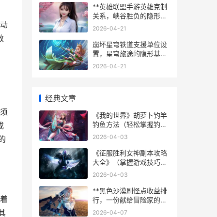
**英雄联盟手游英雄克制
关系，峡谷胜负的隐形法
动
则**
2026-04-21
效
崩坏星穹铁道支援单位设
，
置，星穹旅途的隐形基石
副标题
2026-04-21
经典文章
须
《我的世界》胡萝卜钓竿
钓鱼方法（轻松掌握钓鱼
或
技巧，享受渔夫乐趣）
2026-04-03
的
《征服胜利女神副本攻略
大全》（掌握游戏技巧，
助您轻松通关）
2026-04-03
**黑色沙漠刷怪点收益排
着
行，一份献给冒险家的实
战指南**
其
2026-04-07