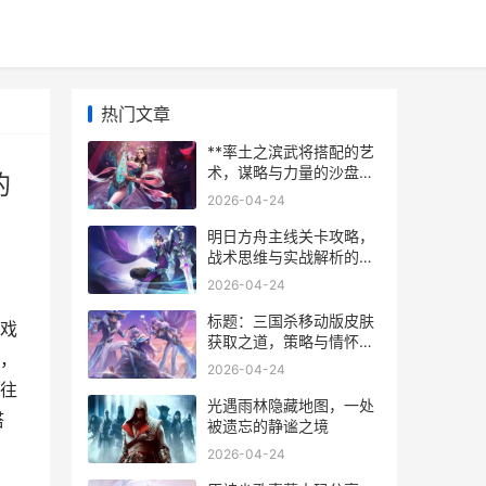
热门文章
**率土之滨武将搭配的艺
术，谋略与力量的沙盘交
的
响，副标题，资深玩家的
2026-04-24
阵容构建心法**
明日方舟主线关卡攻略，
战术思维与实战解析的进
阶之路
2026-04-24
标题：三国杀移动版皮肤
戏
获取之道，策略与情怀的
，
交织
2026-04-24
往
光遇雨林隐藏地图，一处
搭
被遗忘的静谧之境
2026-04-24