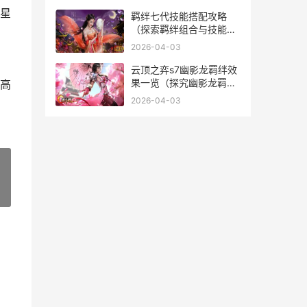
星
羁绊七代技能搭配攻略
（探索羁绊组合与技能特
点，构建完美防守与进攻
2026-04-03
阵容）
云顶之弈s7幽影龙羁绊效
果一览（探究幽影龙羁绊
高
的优劣与使用技巧）
2026-04-03
»