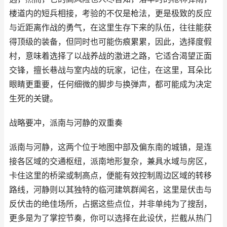
楼道内的短兵相接，考验的不仅是枪法，更是极致的反应
与近距离作战的勇气，在这里生存下来的队伍，往往能获
得顶级的装备，但同时也可能伤痕累累，因此，选择度假
村，意味着选择了以战养战的激进之路，它适合渴望正面
交锋，擅长巷战与室内战的玩家，记住，在这里，耳朵比
眼睛更重要，任何细微的脚步与换弹声，都可能成为决定
生死的关键。
战略要冲，派南与河静的双重奏
派南与河静，这两个位于地图中部及偏东南的城镇，是连
接各区域的交通枢纽，派南地形复杂，兼具水域与房区，
卡住这里的桥梁或制高点，便能有效控制周边区域的转移
路线，河静则以其独特的临河建筑群闻名，这里是伏击与
反伏击的绝佳场所，占据这些点位，并非单纯为了搜刮，
更多是为了掌控节奏，你可以选择在此设伏，拦截从热门