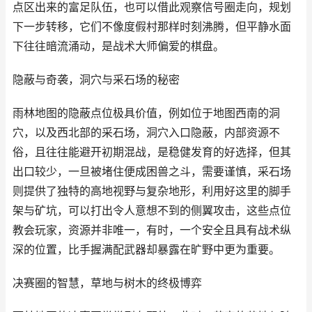
点区出来的富足队伍，也可以借此观察信号圈走向，规划
下一步转移，它们不像度假村那样时刻沸腾，但平静水面
下往往暗流涌动，是战术大师偏爱的棋盘。
隐蔽与奇袭，洞穴与采石场的秘密
雨林地图的隐蔽点位极具价值，例如位于地图西南的洞
穴，以及西北部的采石场，洞穴入口隐蔽，内部资源不
俗，且往往能避开初期混战，是稳健发育的好选择，但其
出口较少，一旦被堵住便成困兽之斗，需要谨慎，采石场
则提供了独特的高地视野与复杂地形，利用好这里的脚手
架与矿坑，可以打出令人意想不到的侧翼攻击，这些点位
教会玩家，资源并非唯一，有时，一个安全且具有战术纵
深的位置，比手握满配武器却暴露在旷野中更为重要。
决赛圈的智慧，草地与树木的终极博弈