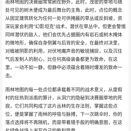
雨林地图的决赛圈常常刷在野外，此时，茂密的草地与随
处可见的树木便成为最后舞台的主角，此时，点位的概念
从固定建筑转化为任何一处可供掩蔽的草丛或反斜坡，资
深玩家会利用“幻影坦克”战术，潜伏在草丛中，但更会警惕
同样潜伏的敌人，他们会优先占据圈内有岩石或树木掩体
的微地形，确保自身侧翼与后背的安全，在最终对决里，
对植被阴影的利用，对伏地魔声音的敏锐捕捉，以及沉住
气后发制人的耐心，比任何高级装备都更为致命，在这
里，一动不如一静，但静中必须蕴含着随时爆发的致命一
击。
雨林地图的每一处点位都承载着不同的战术意义，从度假
村的狂热到派南的算计，从洞穴的隐秘到决赛圈草地的死
寂，它们共同构成了这片丛林的生存法则，掌握这些点
位，便是掌握了雨林的呼吸与脉搏，下一次跳伞时，你的
落点选择将不再随机，而是带着猎手般的明确意图，在这
片绿色战场上书写自己的胜利篇章。