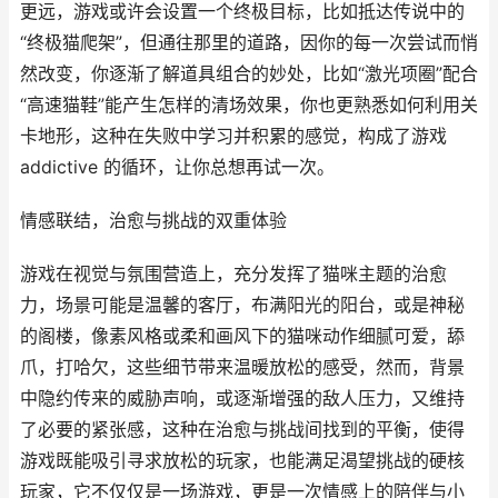
更远，游戏或许会设置一个终极目标，比如抵达传说中的
“终极猫爬架”，但通往那里的道路，因你的每一次尝试而悄
然改变，你逐渐了解道具组合的妙处，比如“激光项圈”配合
“高速猫鞋”能产生怎样的清场效果，你也更熟悉如何利用关
卡地形，这种在失败中学习并积累的感觉，构成了游戏
addictive 的循环，让你总想再试一次。
情感联结，治愈与挑战的双重体验
游戏在视觉与氛围营造上，充分发挥了猫咪主题的治愈
力，场景可能是温馨的客厅，布满阳光的阳台，或是神秘
的阁楼，像素风格或柔和画风下的猫咪动作细腻可爱，舔
爪，打哈欠，这些细节带来温暖放松的感受，然而，背景
中隐约传来的威胁声响，或逐渐增强的敌人压力，又维持
了必要的紧张感，这种在治愈与挑战间找到的平衡，使得
游戏既能吸引寻求放松的玩家，也能满足渴望挑战的硬核
玩家，它不仅仅是一场游戏，更是一次情感上的陪伴与小