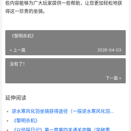
些内容能够为广大玩家提供一些帮助，让您更加轻松地获
得这一珍贵的坐骑。
《黎明杀机》
« 上一篇
2026-04-03
没有了！
下一篇 »
延伸阅读
逆水寒风化羽坐骑获得途径（一探逆水寒风化羽坐骑的来源和获取方法）
《黎明杀机》
《以侦探日记》第一章第四关通关攻略（突破重围，寻找线索的正确方法）