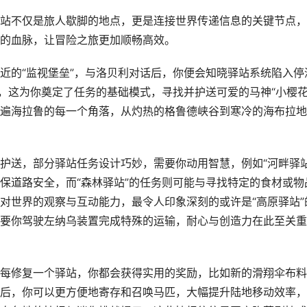
站不仅是旅人歇脚的地点，更是连接世界传递信息的关键节点，
的血脉，让冒险之旅更加顺畅高效。
近的“监视堡垒”，与洛贝利对话后，你便会知晓驿站系统陷入停
，这为你奠定了任务的基础模式，寻找并护送可爱的马神“小樱花
遍海拉鲁的每一个角落，从灼热的格鲁德峡谷到寒冷的海布拉地
护送，部分驿站任务设计巧妙，需要你动用智慧，例如“河畔驿站
保道路安全，而“森林驿站”的任务则可能与寻找特定的食材或物
对世界的观察与互动能力，最令人印象深刻的或许是“高原驿站”
要你驾驶左纳乌装置完成特殊的运输，耐心与创造力在此至关重
每修复一个驿站，你都会获得实用的奖励，比如新的滑翔伞布料
后，你可以更方便地寄存和召唤马匹，大幅提升陆地移动效率，