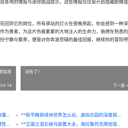
自各地的情报与迷你挑战提示，这些情报往往是开启隐藏剧情或
花回到它的岗位，所有驿站的灯火在夜晚亮起，你会感到一种深
作为勇者，为这片伤痕累累的大地注入的生命力，驰骋在熟悉的
份宁静与繁荣，便是对你奔波劳碌的最佳回报，继续你的冒险吧
索指南
没有了！
-04-14
下一篇 
**王国之泪驿站任务全攻略，海拉鲁后勤网络重建指南**
**和平精英绿洲世界怎么玩，虚拟乐园的深度探索指南副标题，新地图玩法全解析**
**崩坏星穹铁道抽卡保底机制，一场理性与感性的星间博弈**
**王国之泪左纳乌装置大全，海拉鲁的无限创造之书**