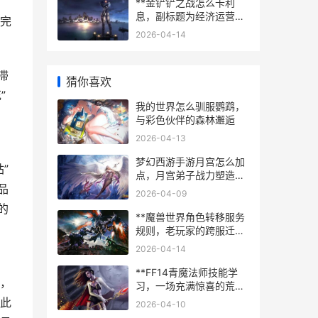
**金铲铲之战怎么卡利
息，副标题为经济运营的
完
艺术**
2026-04-14
滞
猜你喜欢
”
我的世界怎么驯服鹦鹉，
与彩色伙伴的森林邂逅
2026-04-13
梦幻西游手游月宫怎么加
”
点，月宫弟子战力塑造全
品
解析副标题
2026-04-09
的
**魔兽世界角色转移服务
规则，老玩家的跨服迁徙
指南**
2026-04-14
**FF14青魔法师技能学
，
习，一场充满惊喜的荒野
召唤，副标题为从模仿到
此
2026-04-10
掌控的魔法之旅**