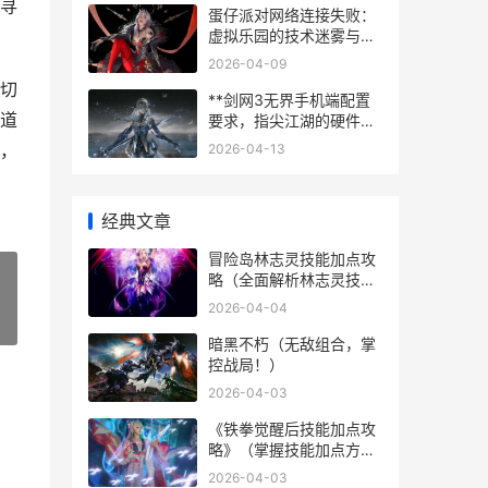
寻
蛋仔派对网络连接失败：
虚拟乐园的技术迷雾与玩
家心境
2026-04-09
切
**剑网3无界手机端配置
道
要求，指尖江湖的硬件指
南**
，
2026-04-13
经典文章
冒险岛林志灵技能加点攻
略（全面解析林志灵技能
加点技巧，帮助你更好地
2026-04-04
玩转冒险岛）
»
暗黑不朽（无敌组合，掌
控战局！）
2026-04-03
《铁拳觉醒后技能加点攻
略》（掌握技能加点方
法，提升角色战力）
2026-04-03