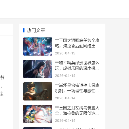
热门文章
**王国之泪驿站任务全攻
略，海拉鲁后勤网络重建
指南**
2026-04-15
**和平精英绿洲世界怎么
玩，虚拟乐园的深度探索
指南副标题，新地图玩法
2026-04-14
节
全解析**
**崩坏星穹铁道抽卡保底
，
机制，一场理性与感性的
往
星间博弈**
2026-04-14
**王国之泪左纳乌装置大
全，海拉鲁的无限创造之
书**
2026-04-14