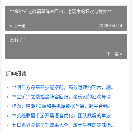
**金铲铲之战福星阵容回归，老玩家的狂欢与博弈**
« 上一篇
2026-04-24
没有了！
下一篇 »
延伸阅读
**明日方舟基建技能搭配，高效运转的艺术，副标题，博士们的后勤战略课**
**金铲铲之战福星阵容回归，老玩家的狂欢与博弈**
标题：鸣潮PC端和手机端数据互通，跨平台畅游新时代的开启
**英雄联盟手游开黑语音优化，团队默契的声波革命**
七日世界食谱烹饪效果大全，废土生存的美味指南