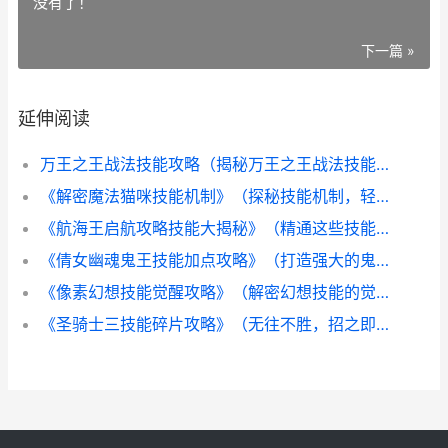
没有了！
下一篇 »
延伸阅读
万王之王战法技能攻略（揭秘万王之王战法技能的威力与运用技巧）
《解密魔法猫咪技能机制》（探秘技能机制，轻松提升实力）
《航海王启航攻略技能大揭秘》（精通这些技能，让你在航海王的世界中游刃有余！）
《倩女幽魂鬼王技能加点攻略》（打造强大的鬼王，全面解析加点技巧）
《像素幻想技能觉醒攻略》（解密幻想技能的觉醒之路）
《圣骑士三技能碎片攻略》（无往不胜，招之即来，聚天地之灵气）