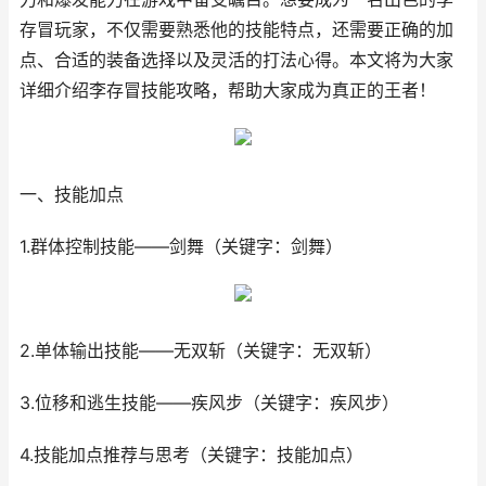
存冒玩家，不仅需要熟悉他的技能特点，还需要正确的加
点、合适的装备选择以及灵活的打法心得。本文将为大家
详细介绍李存冒技能攻略，帮助大家成为真正的王者！
一、技能加点
1.群体控制技能——剑舞（关键字：剑舞）
2.单体输出技能——无双斩（关键字：无双斩）
3.位移和逃生技能——疾风步（关键字：疾风步）
4.技能加点推荐与思考（关键字：技能加点）