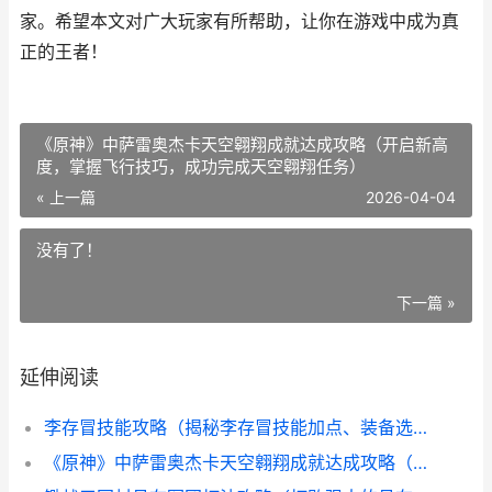
家。希望本文对广大玩家有所帮助，让你在游戏中成为真
正的王者！
《原神》中萨雷奥杰卡天空翱翔成就达成攻略（开启新高
度，掌握飞行技巧，成功完成天空翱翔任务）
« 上一篇
2026-04-04
没有了！
下一篇 »
延伸阅读
李存冒技能攻略（揭秘李存冒技能加点、装备选择和打法心得，让你成为真正的王者！）
《原神》中萨雷奥杰卡天空翱翔成就达成攻略（开启新高度，掌握飞行技巧，成功完成天空翱翔任务）