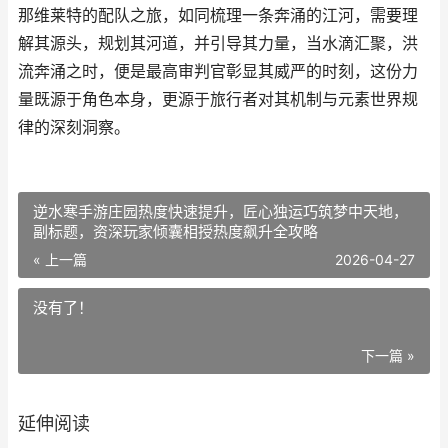
那维莱特的配队之旅，如同梳理一条奔涌的江河，需要理
解其源头，规划其河道，并引导其力量，当水滴汇聚，洪
流奔涌之时，便是最高审判官彰显其威严的时刻，这份力
量既源于角色本身，更源于旅行者对其机制与元素世界规
律的深刻洞察。
逆水寒手游庄园热度快速提升，匠心独运巧筑梦中天地，
副标题，资深玩家倾囊相授热度飙升全攻略
« 上一篇
2026-04-27
没有了！
下一篇 »
延伸阅读