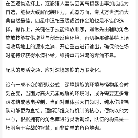
在圣遗物选择上，逐影猎人套装因其高额暴击率加成成为
首选，能极大缓解配装压力，武器方面，专武万世流涌大
典自然最佳，四星中遗祀玉珑或试作金珀也是不错的选
择，操作上，关键在于技能释放顺序，通常先由辅助角色
施放技能提供增益与创造反应环境，再切换那维莱特上场
吸收场地上的源水之滴，开启重击进行输出，确保他在场
时能持续获得水滴补给，维持重击洪流的奔涌不息。
配队的灵活变通，应对深境螺旋的万般变化。
没有一成不变的配队公式，深境螺旋的环境与怪物组合时
刻在变，当面对高火元素威胁的环境时，或许需要更多考
虑冻结或感电控制，当面对单体强大首领时，纯水伤增幅
队可能更为直接，理解那维莱特机制的核心，便能以他为
中心，根据拥有的角色库进行灵活调整，队伍的构建是一
场服务于实战的智慧，而非简单的角色堆砌。