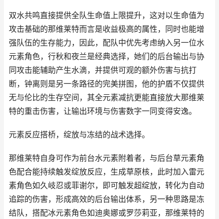
双水共鸣直接提供全队生命值上限提升，这对以生命值为
攻击基础的那维莱特而言是收益极高的属性，同时也能增
强队伍的生存能力，因此，配队中优先考虑纳入另一位水
元素角色，行秋和夜兰是经典选择，她们的后台输出与协
同攻击能辅助产生水滴，并提供可观的额外伤害与抗打
断，钟离则是另一条路径的完美拼图，他的护盾不仅提供
无与伦比的生存空间，其全元素减抗更能直接放大那维莱
特的重击伤害，让输出环境与伤害数字一同变得安逸。
元素反应搭桥，绽放与冻结的战术选择。
那维莱特自身可作为前台水元素附着者，与后台草元素角
色配合能持续触发绽放反应，生成草原核，此时加入雷元
素角色如久岐忍或菲谢尔，即可触发超绽放，转化为自动
追踪的伤害，形成高效的后台输出体系，另一种思路是冻
结队，搭配冰元素角色如迪奥娜或罗莎莉亚，那维莱特的