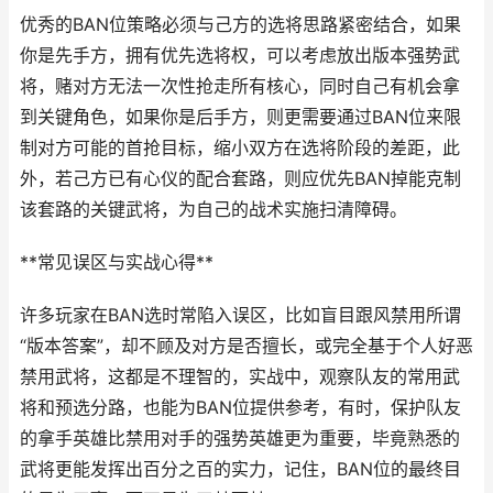
优秀的BAN位策略必须与己方的选将思路紧密结合，如果
你是先手方，拥有优先选将权，可以考虑放出版本强势武
将，赌对方无法一次性抢走所有核心，同时自己有机会拿
到关键角色，如果你是后手方，则更需要通过BAN位来限
制对方可能的首抢目标，缩小双方在选将阶段的差距，此
外，若己方已有心仪的配合套路，则应优先BAN掉能克制
该套路的关键武将，为自己的战术实施扫清障碍。
**常见误区与实战心得**
许多玩家在BAN选时常陷入误区，比如盲目跟风禁用所谓
“版本答案”，却不顾及对方是否擅长，或完全基于个人好恶
禁用武将，这都是不理智的，实战中，观察队友的常用武
将和预选分路，也能为BAN位提供参考，有时，保护队友
的拿手英雄比禁用对手的强势英雄更为重要，毕竟熟悉的
武将更能发挥出百分之百的实力，记住，BAN位的最终目