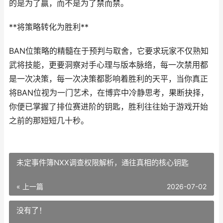
的是为了赢，而不是为了禁而禁。
**将策略转化为胜利**
BAN位策略的精髓在于预判与取舍，它要求玩家不仅熟知
武将技能，更要洞察对手心理与版本脉络，每一次禁用都
是一次决策，每一次决策都影响着胜利的天平，当你真正
将BAN位视为一门艺术，在博弈中冷静思考，果断抉择，
你便已掌握了排位赛进阶的钥匙，胜利往往始于游戏开始
之前的那短短几十秒。
未定事件簿NXX调查权限解析，通往真相的核心钥匙
« 上一篇
2026-07-02
没有了！