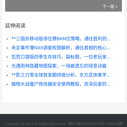
下一篇 »
延伸阅读
**三国杀移动版排位赛BAN位策略，通往胜利的博弈艺术**
未定事件簿NXX调查权限解析，通往真相的核心钥匙
饥荒口袋版四季生存技巧，副标题，一位老玩家的四季生存心得
光遇雨林隐藏地图探索，一场被遗忘的绿意诗篇
**影之刃零全球首发期待值分析，东方武侠美学的终极进化**
植物大战僵尸修改器安全使用教程，资深玩家的安心进阶指南
Copyright © 2024 All Rights Reserved.
冀ICP备2025118140号-5
XML地图