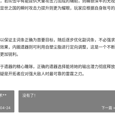
，若队伍中有能提供大量攻击力加成的辅助，则幽锁深牢的无视
显世之国的瞬时攻击力提升则更为耀眼，玩家应根据自身账号的
以保证主词条正确为首要目标，随后逐步优化副词条，不必强求
效果，内圈遗器则可利用自塑尘脂进行定向调整，这是一个不断
更加锐利。
于遗器的精心雕琢，正确的遗器选择能将她的输出潜力彻底释放
疑是开拓者应对强大敌人时最可靠的雷霆之刃。
**
没有了！
-04-24
下一篇 