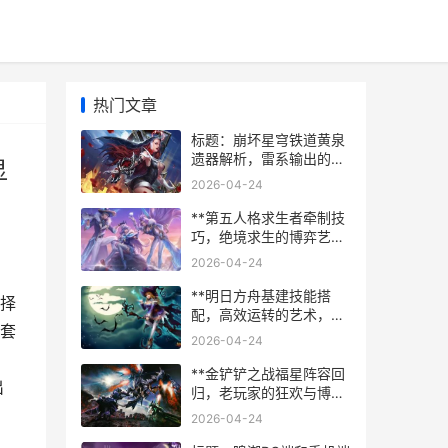
热门文章
标题：崩坏星穹铁道黄泉
遗器解析，雷系输出的终
显
极武装，副标题：出云显
2026-04-24
世与幽锁深牢的抉择指南
**第五人格求生者牵制技
巧，绝境求生的博弈艺术
**
2026-04-24
**明日方舟基建技能搭
择
配，高效运转的艺术，副
套
标题，博士们的后勤战略
2026-04-24
课**
**金铲铲之战福星阵容回
出
归，老玩家的狂欢与博弈
**
2026-04-24