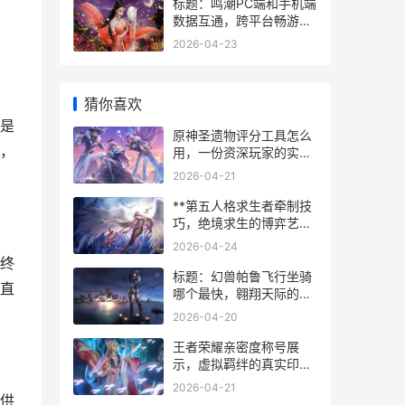
标题：鸣潮PC端和手机端
数据互通，跨平台畅游新
时代的开启
2026-04-23
猜你喜欢
是
原神圣遗物评分工具怎么
，
用，一份资深玩家的实用
指南，副标题，从入门到
2026-04-21
精通的评分艺术
**第五人格求生者牵制技
巧，绝境求生的博弈艺术
**
2026-04-24
终
标题：幻兽帕鲁飞行坐骑
直
哪个最快，翱翔天际的速
度对决
2026-04-20
王者荣耀亲密度称号展
示，虚拟羁绊的真实印
记，副标题，峡谷情谊的
2026-04-21
独特徽章
供