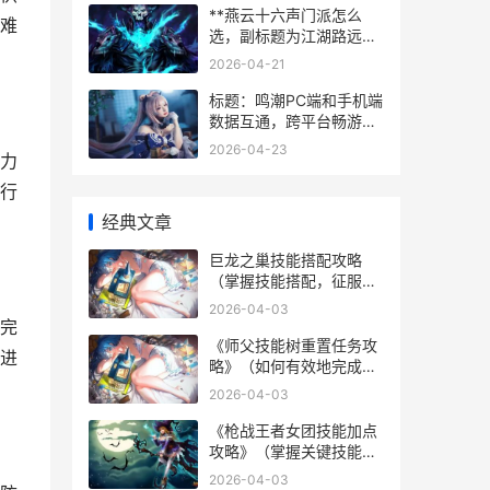
**燕云十六声门派怎么
难
选，副标题为江湖路远择
门而入**
2026-04-21
标题：鸣潮PC端和手机端
数据互通，跨平台畅游新
时代的开启
2026-04-23
力
行
经典文章
巨龙之巢技能搭配攻略
（掌握技能搭配，征服巨
龙之巢的无尽挑战！）
2026-04-03
完
《师父技能树重置任务攻
进
略》（如何有效地完成师
父技能树重置任务，提升
2026-04-03
角色实力）
《枪战王者女团技能加点
攻略》（掌握关键技能，
打造无敌女团！）
2026-04-03