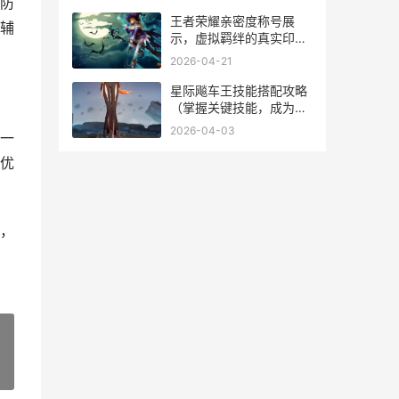
防
王者荣耀亲密度称号展
辅
示，虚拟羁绊的真实印
记，副标题，峡谷情谊的
2026-04-21
独特徽章
星际飚车王技能搭配攻略
（掌握关键技能，成为飙
车之王）
2026-04-03
一
优
，
»