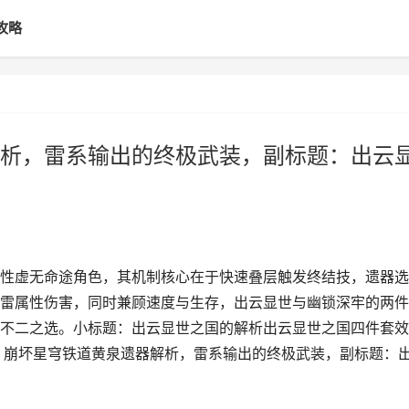
攻略
析，雷系输出的终极武装，副标题：出云
性虚无命途角色，其机制核心在于快速叠层触发终结技，遗器选
雷属性伤害，同时兼顾速度与生存，出云显世与幽锁深牢的两件
不二之选。小标题：出云显世之国的解析出云显世之国四件套效
：崩坏星穹铁道黄泉遗器解析，雷系输出的终极武装，副标题：