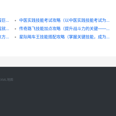
巨龙之巢技能搭配攻略（掌握技能搭配，征服巨龙之巢的无尽挑战！）
中医实践技能考试攻略（以中医实践技能考试为导向，掌握备考技巧与突破方法）
天真性武王技能搭配攻略（解锁武王技能，成就天真之王！）
传奇路飞技能加点攻略（提升战斗力的关键——传奇路飞技能加点解析）
《铁拳觉醒后技能加点攻略》（掌握技能加点方法，提升角色战力）
星际飚车王技能搭配攻略（掌握关键技能，成为飙车之王）
XML地图