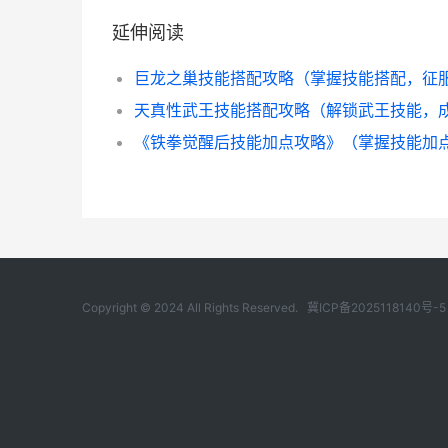
延伸阅读
Copyright © 2024 All Rights Reserved.
冀ICP备2025118140号-5