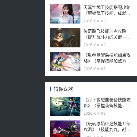
破方法）
天真性武王技能搭配攻略
（解锁武王技能，成就天
真之王！）
2026-04-03
传奇路飞技能加点攻略
（提升战斗力的关键——
传奇路飞技能加点解析）
2026-04-03
《铁拳觉醒后技能加点攻
略》（掌握技能加点方
法，提升角色战力）
2026-04-03
猜你喜欢
《月下夜想曲装备技能攻
略》（掌握装备技能，成
为强大的战士）
2026-04-03
《玩转原始征途技能介绍
攻略》（技能九九，战无
不胜！（）