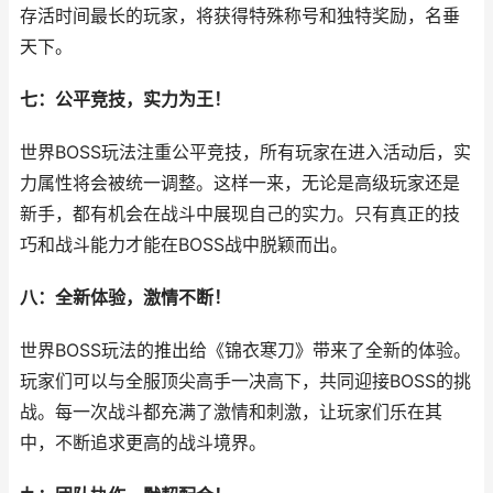
存活时间最长的玩家，将获得特殊称号和独特奖励，名垂
天下。
七：公平竞技，实力为王！
世界BOSS玩法注重公平竞技，所有玩家在进入活动后，实
力属性将会被统一调整。这样一来，无论是高级玩家还是
新手，都有机会在战斗中展现自己的实力。只有真正的技
巧和战斗能力才能在BOSS战中脱颖而出。
八：全新体验，激情不断！
世界BOSS玩法的推出给《锦衣寒刀》带来了全新的体验。
玩家们可以与全服顶尖高手一决高下，共同迎接BOSS的挑
战。每一次战斗都充满了激情和刺激，让玩家们乐在其
中，不断追求更高的战斗境界。