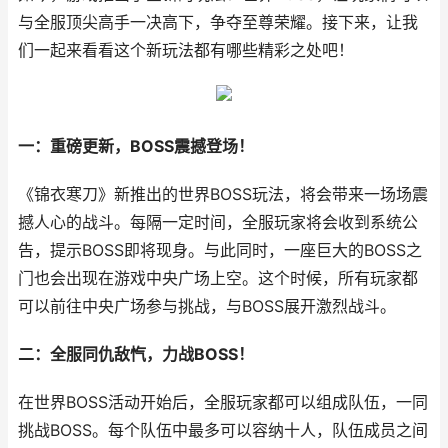
与全服顶尖高手一决高下，争夺至尊荣耀。接下来，让我
们一起来看看这个新玩法都有哪些精彩之处吧！
一：重磅更新，BOSS震撼登场！
《锦衣寒刀》新推出的世界BOSS玩法，将会带来一场场震
撼人心的战斗。每隔一定时间，全服玩家将会收到系统公
告，提示BOSS即将现身。与此同时，一座巨大的BOSS之
门也会出现在游戏中央广场上空。这个时候，所有玩家都
可以前往中央广场参与挑战，与BOSS展开激烈战斗。
二：全服同仇敌忾，力战BOSS！
在世界BOSS活动开始后，全服玩家都可以组成队伍，一同
挑战BOSS。每个队伍中最多可以容纳十人，队伍成员之间