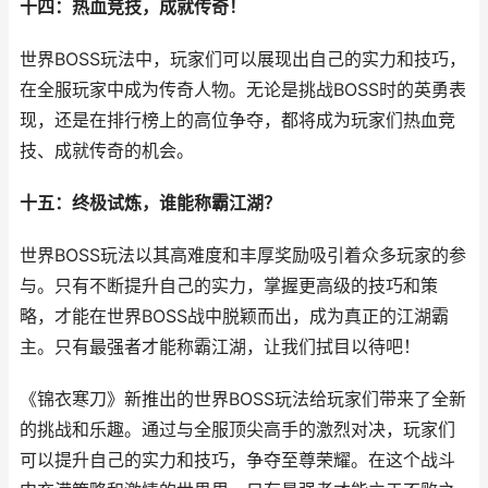
十四：热血竞技，成就传奇！
世界BOSS玩法中，玩家们可以展现出自己的实力和技巧，
在全服玩家中成为传奇人物。无论是挑战BOSS时的英勇表
现，还是在排行榜上的高位争夺，都将成为玩家们热血竞
技、成就传奇的机会。
十五：终极试炼，谁能称霸江湖？
世界BOSS玩法以其高难度和丰厚奖励吸引着众多玩家的参
与。只有不断提升自己的实力，掌握更高级的技巧和策
略，才能在世界BOSS战中脱颖而出，成为真正的江湖霸
主。只有最强者才能称霸江湖，让我们拭目以待吧！
《锦衣寒刀》新推出的世界BOSS玩法给玩家们带来了全新
的挑战和乐趣。通过与全服顶尖高手的激烈对决，玩家们
可以提升自己的实力和技巧，争夺至尊荣耀。在这个战斗