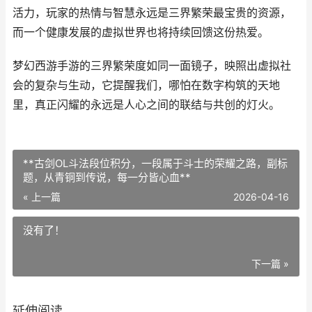
活力，玩家的热情与智慧永远是三界繁荣最宝贵的资源，
而一个健康发展的虚拟世界也将持续回馈这份热爱。
梦幻西游手游的三界繁荣度如同一面镜子，映照出虚拟社
会的复杂与生动，它提醒我们，哪怕在数字构筑的天地
里，真正闪耀的永远是人心之间的联结与共创的灯火。
**古剑OL斗法段位积分，一段属于斗士的荣耀之路，副标
题，从青铜到传说，每一分皆心血**
« 上一篇
2026-04-16
没有了！
下一篇 »
延伸阅读